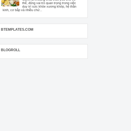
thể, đóng vai trò quan trọng trong việc
duy trì sức khỏe xương khớp, hệ thần
kinh, cơ bắp và nhiều chứ...
BTEMPLATES.COM
BLOGROLL