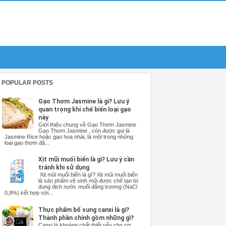
POPULAR POSTS
Gạo Thơm Jasmine là gì? Lưu ý
quan trọng khi chế biến loại gạo
này
Giới thiệu chung về Gạo Thơm Jasmine
Gạo Thơm Jasmine , còn được gọi là
Jasmine Rice hoặc gạo hoa nhài, là một trong những
loại gạo thơm đặ...
Xịt mũi muối biển là gì? Lưu ý cần
tránh khi sử dụng
Xịt mũi muối biển là gì? Xịt mũi muối biển
là sản phẩm vệ sinh mũi được chế tạo từ
dung dịch nước muối đẳng trương (NaCl
0,9%) kết hợp với...
Thực phẩm bổ sung canxi là gì?
Thành phần chính gồm những gì?
Canxi là khoáng chất thiết yếu cho cơ