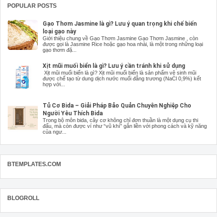
POPULAR POSTS
Gạo Thơm Jasmine là gì? Lưu ý quan trọng khi chế biến
loại gạo này
Giới thiệu chung về Gạo Thơm Jasmine Gạo Thơm Jasmine , còn
được gọi là Jasmine Rice hoặc gạo hoa nhài, là một trong những loại
gạo thơm đặ...
Xịt mũi muối biển là gì? Lưu ý cần tránh khi sử dụng
Xịt mũi muối biển là gì? Xịt mũi muối biển là sản phẩm vệ sinh mũi
được chế tạo từ dung dịch nước muối đẳng trương (NaCl 0,9%) kết
hợp với...
Tủ Cơ Bida – Giải Pháp Bảo Quản Chuyên Nghiệp Cho
Người Yêu Thích Bida
Trong bộ môn bida, cây cơ không chỉ đơn thuần là một dụng cụ thi
đấu, mà còn được ví như “vũ khí” gắn liền với phong cách và kỹ năng
của ngư...
BTEMPLATES.COM
BLOGROLL