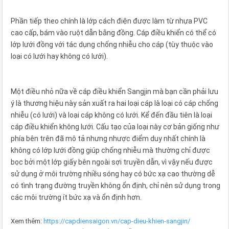
Phần tiếp theo chính là lớp cách điện được làm từ nhựa PVC
cao cấp, bám vào ruột dẫn bằng đồng. Cáp điều khiển có thể có
lớp lưới đồng với tác dụng chống nhiễu cho cáp (tùy thuộc vào
loại có lưới hay không có lưới).
Một điều nhỏ nữa về cáp điều khiển Sangjin mà bạn cần phải lưu
ý là thương hiệu này sản xuất ra hai loại cáp là loại có cáp chống
nhiễu (có lưới) và loại cáp không có lưới. Kể đến đầu tiên là loại
cáp điều khiển không lưới. Cấu tạo của loại này cơ bản giống như
phía bên trên đã mô tả nhưng nhược điểm duy nhất chính là
không có lớp lưới đồng giúp chống nhiễu mà thường chỉ được
bọc bởi một lớp giấy bên ngoài sợi truyền dẫn, vì vậy nếu được
sử dụng ở môi trường nhiều sóng hay có bức xạ cao thường dễ
có tình trạng đường truyền không ổn định, chỉ nên sử dụng trong
các môi trường ít bức xạ và ổn định hơn.
Xem thêm:
https://capdiensaigon.vn/cap-dieu-khien-sangjin/