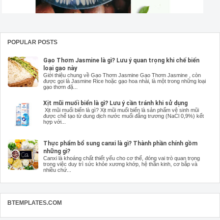
POPULAR POSTS
Gạo Thơm Jasmine là gì? Lưu ý quan trọng khi chế biến
loại gạo này
Giới thiệu chung về Gạo Thơm Jasmine Gạo Thơm Jasmine , còn
được gọi là Jasmine Rice hoặc gạo hoa nhài, là một trong những loại
gạo thơm đặ...
Xịt mũi muối biển là gì? Lưu ý cần tránh khi sử dụng
Xịt mũi muối biển là gì? Xịt mũi muối biển là sản phẩm vệ sinh mũi
được chế tạo từ dung dịch nước muối đẳng trương (NaCl 0,9%) kết
hợp với...
Thực phẩm bổ sung canxi là gì? Thành phần chính gồm
những gì?
Canxi là khoáng chất thiết yếu cho cơ thể, đóng vai trò quan trọng
trong việc duy trì sức khỏe xương khớp, hệ thần kinh, cơ bắp và
nhiều chứ...
BTEMPLATES.COM