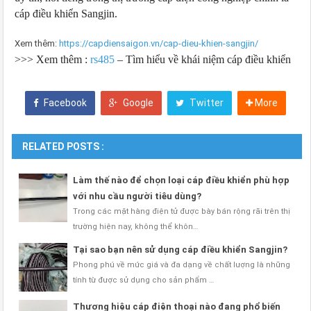
cáp điều khiển Sangjin.
Xem thêm:
https://capdiensaigon.vn/cap-dieu-khien-sangjin/
>>> Xem thêm :
rs485
– Tìm hiểu về khái niệm cáp điều khiển
Facebook
Google
Twitter
More
RELATED POSTS :
Làm thế nào để chọn loại cáp điều khiển phù hợp
với nhu cầu người tiêu dùng?
Trong các mặt hàng điện tử được bày bán rộng rãi trên thị
trường hiện nay, không thể khôn…
Tại sao bạn nên sử dụng cáp điều khiển Sangjin?
Phong phú về mức giá và đa dạng về chất lượng là những
tính từ được sử dụng cho sản phẩm …
Thương hiệu cáp điện thoại nào đang phổ biến